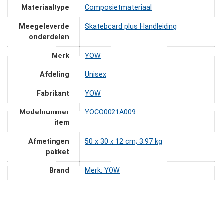
Materiaaltype
‎Composietmateriaal
Meegeleverde
‎Skateboard plus Handleiding
onderdelen
Merk
‎YOW
Afdeling
‎Unisex
Fabrikant
‎YOW
Modelnummer
‎YOCO0021A009
item
Afmetingen
‎50 x 30 x 12 cm; 3.97 kg
pakket
Brand
Merk: YOW