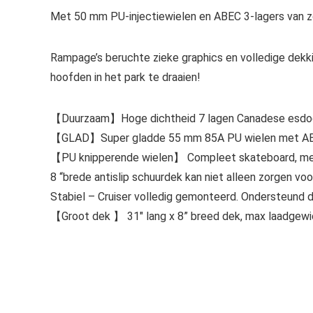
Met 50 mm PU-injectiewielen en ABEC 3-lagers van zoe
Rampage’s beruchte zieke graphics en volledige dekkin
hoofden in het park te draaien!
【Duurzaam】Hoge dichtheid 7 lagen Canadese esdoorn
【GLAD】Super gladde 55 mm 85A PU wielen met ABEC
【PU knipperende wielen】 Compleet skateboard, met PU
8 “brede antislip schuurdek kan niet alleen zorgen voo
Stabiel – Cruiser volledig gemonteerd. Ondersteund d
【Groot dek 】 31″ lang x 8” breed dek, max laadgewi