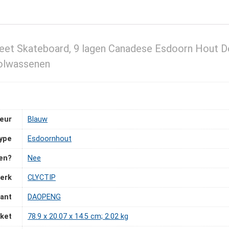
eet Skateboard, 9 lagen Canadese Esdoorn Hout D
Volwassenen
leur
‎Blauw
type
‎Esdoornhout
pen?
‎Nee
erk
‎CLYCTIP
kant
‎DAOPENG
ket
‎78.9 x 20.07 x 14.5 cm; 2.02 kg