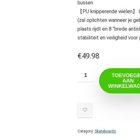
bussen
【PU knipperende wielen】 C
(zal oplichten wanneer je ge
plaats rijdt en 8 “brede anti
stabiliteit en veiligheid vo
€
49.98
TOEVOEG
AAN
WINKELWA
Category:
Skateboards