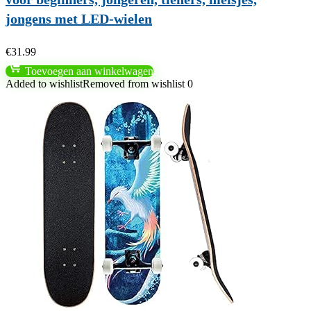
jongens met LED-wielen
€
31.99
Toevoegen aan winkelwagen
Added to wishlist
Removed from wishlist
0