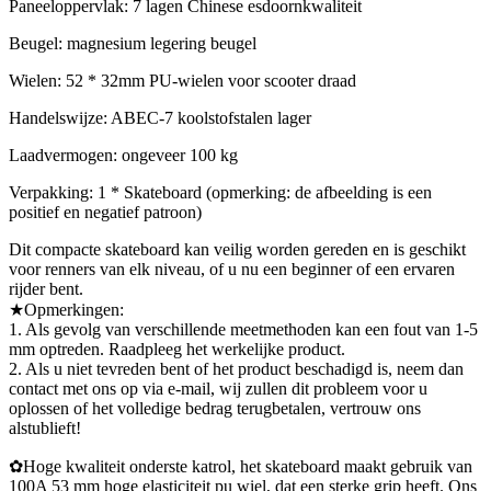
Paneeloppervlak: 7 lagen Chinese esdoornkwaliteit
Beugel: magnesium legering beugel
Wielen: 52 * 32mm PU-wielen voor scooter draad
Handelswijze: ABEC-7 koolstofstalen lager
Laadvermogen: ongeveer 100 kg
Verpakking: 1 * Skateboard (opmerking: de afbeelding is een
positief en negatief patroon)
Dit compacte skateboard kan veilig worden gereden en is geschikt
voor renners van elk niveau, of u nu een beginner of een ervaren
rijder bent.
★Opmerkingen:
1. Als gevolg van verschillende meetmethoden kan een fout van 1-5
mm optreden. Raadpleeg het werkelijke product.
2. Als u niet tevreden bent of het product beschadigd is, neem dan
contact met ons op via e-mail, wij zullen dit probleem voor u
oplossen of het volledige bedrag terugbetalen, vertrouw ons
alstublieft!
✿Hoge kwaliteit onderste katrol, het skateboard maakt gebruik van
100A 53 mm hoge elasticiteit pu wiel, dat een sterke grip heeft. Ons