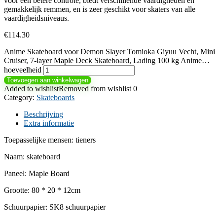
voor een betere controle, biedt verschillende vaardigheden en
gemakkelijk remmen, en is zeer geschikt voor skaters van alle
vaardigheidsniveaus.
€
114.30
Anime Skateboard voor Demon Slayer Tomioka Giyuu Vecht, Mini
Cruiser, 7-layer Maple Deck Skateboard, Lading 100 kg Anime…
hoeveelheid
Toevoegen aan winkelwagen
Added to wishlist
Removed from wishlist
0
Category:
Skateboards
Beschrijving
Extra informatie
Toepasselijke mensen: tieners
Naam: skateboard
Paneel: Maple Board
Grootte: 80 * 20 * 12cm
Schuurpapier: SK8 schuurpapier