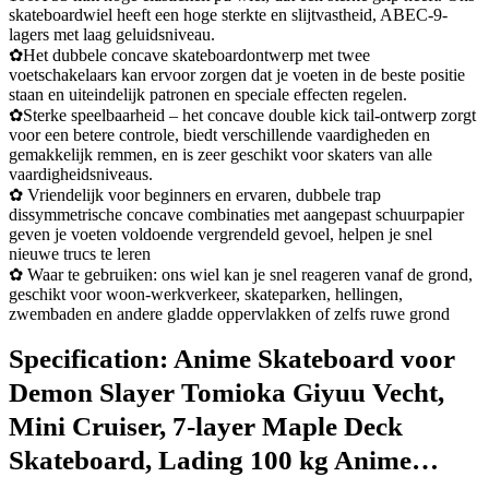
skateboardwiel heeft een hoge sterkte en slijtvastheid, ABEC-9-
lagers met laag geluidsniveau.
✿Het dubbele concave skateboardontwerp met twee
voetschakelaars kan ervoor zorgen dat je voeten in de beste positie
staan ​​en uiteindelijk patronen en speciale effecten regelen.
✿Sterke speelbaarheid – het concave double kick tail-ontwerp zorgt
voor een betere controle, biedt verschillende vaardigheden en
gemakkelijk remmen, en is zeer geschikt voor skaters van alle
vaardigheidsniveaus.
✿ Vriendelijk voor beginners en ervaren, dubbele trap
dissymmetrische concave combinaties met aangepast schuurpapier
geven je voeten voldoende vergrendeld gevoel, helpen je snel
nieuwe trucs te leren
✿ Waar te gebruiken: ons wiel kan je snel reageren vanaf de grond,
geschikt voor woon-werkverkeer, skateparken, hellingen,
zwembaden en andere gladde oppervlakken of zelfs ruwe grond
Specification:
Anime Skateboard voor
Demon Slayer Tomioka Giyuu Vecht,
Mini Cruiser, 7-layer Maple Deck
Skateboard, Lading 100 kg Anime…