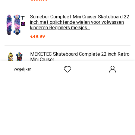
Sumeber Compleet Mini Cruiser Skateboard 22
inch met oplichtende wielen voor volwassen
kinderen Beginners meisjes…
€
49.99
MEKETEC Skateboard Complete 22 inch Retro
Mini Cruiser
€
76.00
Vergelijken
JSJJAES Skateboard Baker A Complete Set
van Canadese Maple Skateboard
8.0/8.125/8.25/8.375/8.5 Inch Deck Pro
Skater…
€
205.03
Skateboard Dubbele Kick Compleet 7 Lagen