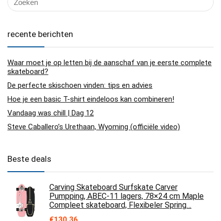
recente berichten
Waar moet je op letten bij de aanschaf van je eerste complete
skateboard?
De perfecte skischoen vinden: tips en advies
Hoe je een basic T-shirt eindeloos kan combineren!
Vandaag was chill | Dag 12
Steve Caballero’s Urethaan, Wyoming (officiële video)
Beste deals
Carving Skateboard Surfskate Carver
Pumpping, ABEC-11 lagers, 78×24 cm Maple
Compleet skateboard, Flexibeler Spring…
€
130.36