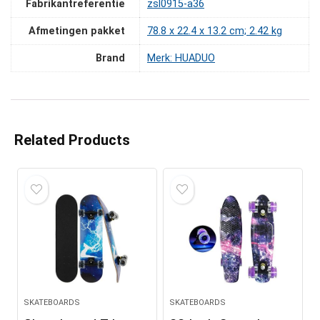
Fabrikantreferentie
‎zsl0915-a36
Afmetingen pakket
‎78.8 x 22.4 x 13.2 cm; 2.42 kg
Brand
Merk: HUADUO
Related Products
SKATEBOARDS
SKATEBOARDS