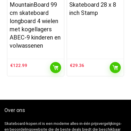
MountainBoard 99
Skateboard 28 x 8
cm skateboard
inch Stamp
longboard 4 wielen
met kogellagers
ABEC-9 kinderen en
volwassenen
€
122.99
€
29.36
Over ons
Skateboard-kopen.nl is een moderne alles-in-één prijsvergelijkings-
en beoordelingswebsite die de beste deals biedt die beschikbaar