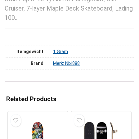
Cruiser, 7-layer Maple Deck Skateboard, Lading
100…
Itemgewicht
‎1 Gram
Brand
Merk: Nixi888
Related Products