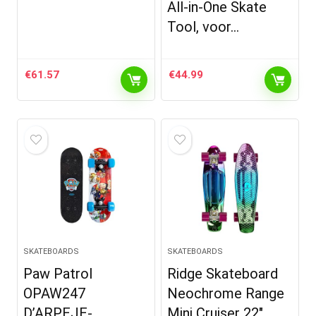
All-in-One Skate
Tool, voor…
€
61.57
€
44.99
SKATEBOARDS
SKATEBOARDS
Paw Patrol
Ridge Skateboard
OPAW247
Neochrome Range
D’ARPEJE-
Mini Cruiser 22″