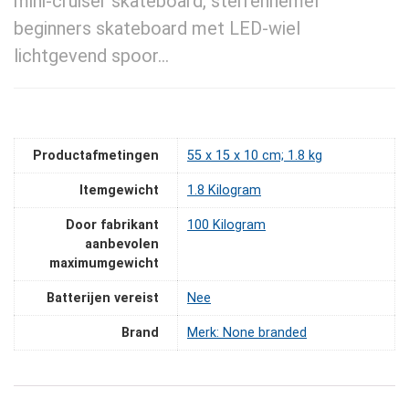
mini-cruiser skateboard, sterrenhemel
beginners skateboard met LED-wiel
lichtgevend spoor…
Productafmetingen
‎55 x 15 x 10 cm; 1.8 kg
Itemgewicht
‎1.8 Kilogram
Door fabrikant
‎100 Kilogram
aanbevolen
maximumgewicht
Batterijen vereist
‎Nee
Brand
Merk: None branded